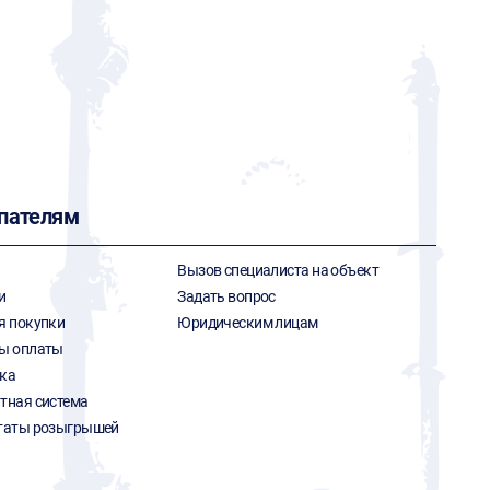
пателям
Вызов специалиста на объект
и
Задать вопрос
я покупки
Юридическим лицам
ы оплаты
ка
тная система
таты розыгрышей