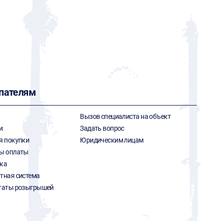
пателям
Вызов специалиста на объект
и
Задать вопрос
я покупки
Юридическим лицам
ы оплаты
ка
тная система
таты розыгрышей