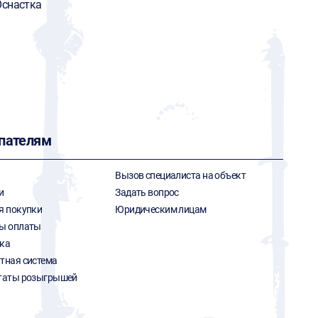
снастка
пателям
Вызов специалиста на объект
и
Задать вопрос
я покупки
Юридическим лицам
ы оплаты
ка
тная система
таты розыгрышей