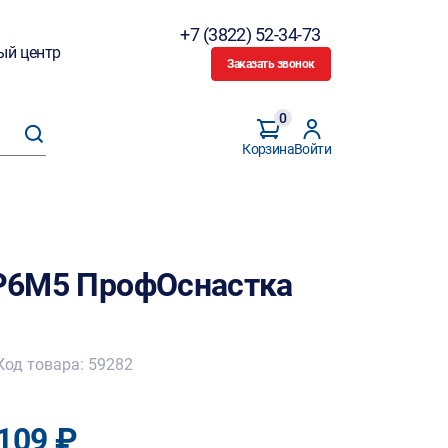
+7 (3822) 52-34-73
ый центр
Заказать звонок
0
Корзина
Войти
N Р6М5 ПрофОснастка
Код товара: 59282
109 ₽