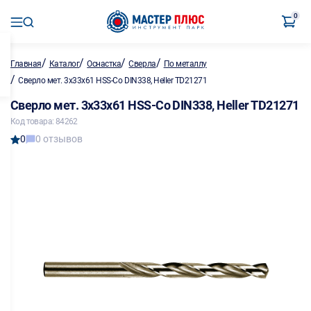
0
/
/
/
/
Главная
Каталог
Оснастка
Сверла
По металлу
/
Сверло мет. 3х33х61 HSS-Co DIN338, Heller TD21271
Сверло мет. 3х33х61 HSS-Co DIN338, Heller TD21271
Код товара: 84262
0
0 отзывов