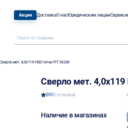
Акции
Доставка
О нас
Юридическим лицам
Сервисн
Сверло мет. 4,0х119 HSS титан FIT 34240
Сверло мет. 4,0х119
0
0 отзывов
Наличие в магазинах