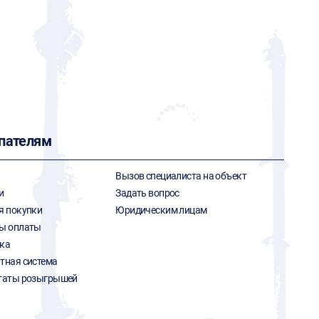
пателям
Вызов специалиста на объект
и
Задать вопрос
я покупки
Юридическим лицам
ы оплаты
ка
тная система
таты розыгрышей