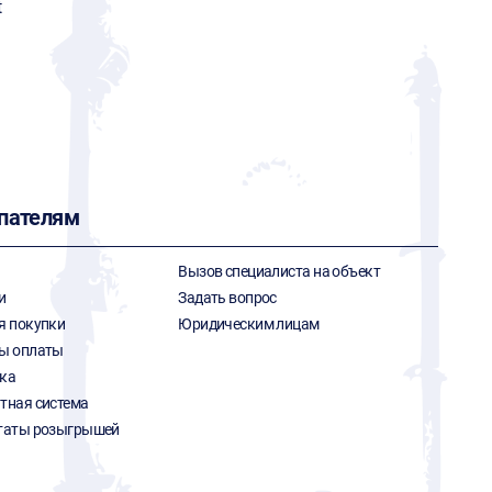
t
пателям
Вызов специалиста на объект
и
Задать вопрос
я покупки
Юридическим лицам
ы оплаты
ка
тная система
таты розыгрышей