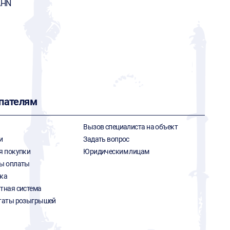
AHN
пателям
Вызов специалиста на объект
и
Задать вопрос
я покупки
Юридическим лицам
ы оплаты
ка
тная система
таты розыгрышей