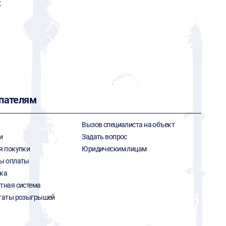
t
пателям
Вызов специалиста на объект
и
Задать вопрос
я покупки
Юридическим лицам
ы оплаты
ка
тная система
таты розыгрышей