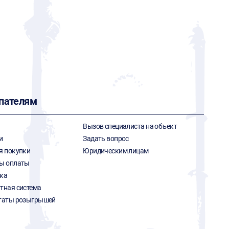
пателям
Вызов специалиста на объект
и
Задать вопрос
я покупки
Юридическим лицам
ы оплаты
ка
тная система
таты розыгрышей