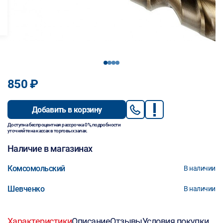
1
2
3
4
850 ₽
Добавить в корзину
Доступна беспроцентная рассрочка 0%, подробности
уточняйте на кассах в торговых залах.
Наличие в магазинах
Комсомольский
В наличии
Шевченко
В наличии
Характеристики
Описание
Отзывы
Условия покупки