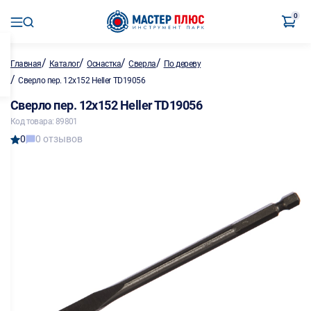
0
/
/
/
/
Главная
Каталог
Оснастка
Сверла
По дереву
/
Сверло пер. 12х152 Heller TD19056
Сверло пер. 12х152 Heller TD19056
Код товара: 89801
0
0 отзывов