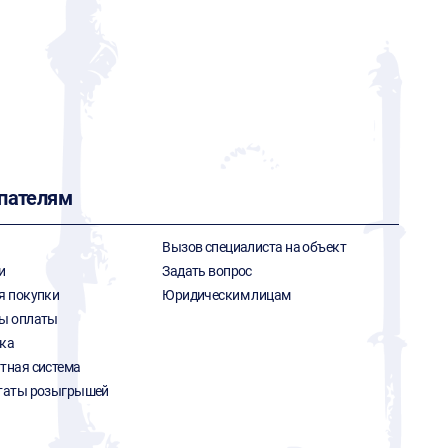
пателям
Вызов специалиста на объект
и
Задать вопрос
я покупки
Юридическим лицам
ы оплаты
ка
тная система
таты розыгрышей