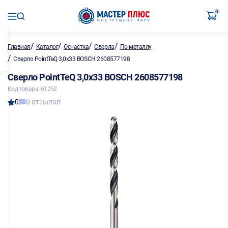
0
/
/
/
/
Главная
Каталог
Оснастка
Сверла
По металлу
/
Сверло PointTeQ 3,0х33 BOSCH 2608577198
Сверло PointTeQ 3,0х33 BOSCH 2608577198
Код товара: 61252
0
0 отзывов