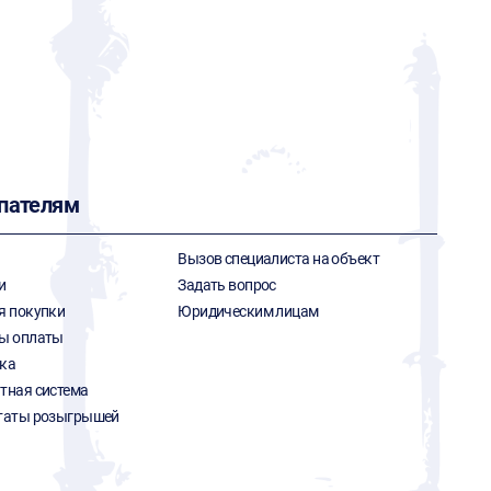
пателям
Вызов специалиста на объект
и
Задать вопрос
я покупки
Юридическим лицам
ы оплаты
ка
тная система
таты розыгрышей