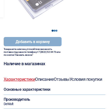
1
2
3
Добавить в корзину
Товара нет в наличии, уточняйте возможность
поставки под заказ по телефону
+7 (3822) 52-34-73
или
по кнопке "Заказать звонок"
Наличие в магазинах
Характеристики
Описание
Отзывы
Условия покупки
Основные характеристики
Производитель
DeWalt