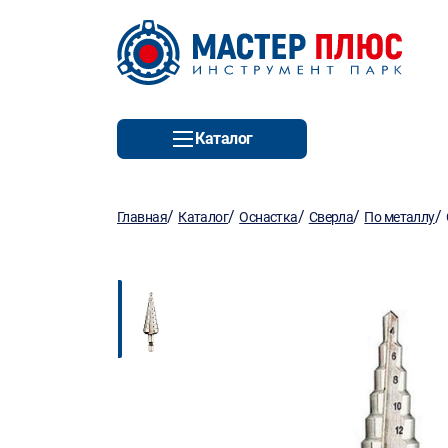
Каталог
/
/
/
/
/
Главная
Каталог
Оснастка
Сверла
По металлу