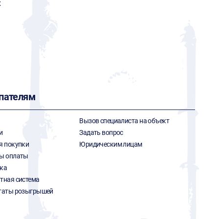
x
пателям
Вызов специалиста на объект
и
Задать вопрос
я покупки
Юридическим лицам
ы оплаты
ка
тная система
таты розыгрышей