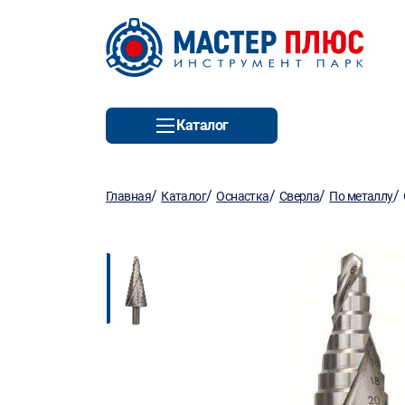
Каталог
/
/
/
/
/
Главная
Каталог
Оснастка
Сверла
По металлу