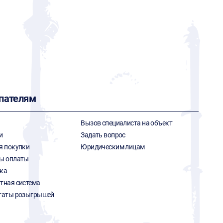
пателям
Вызов специалиста на объект
и
Задать вопрос
я покупки
Юридическим лицам
ы оплаты
ка
тная система
таты розыгрышей