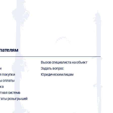
пателям
Вызов специалиста на объект
и
Задать вопрос
я покупки
Юридическим лицам
ы оплаты
ка
тная система
таты розыгрышей