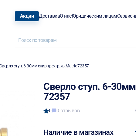
Акции
Доставка
О нас
Юридическим лицам
Сервисн
Сверло ступ. 6-30мм спир трехгр.хв.Matrix 72357
Сверло ступ. 6-30мм 
72357
0
0 отзывов
Наличие в магазинах