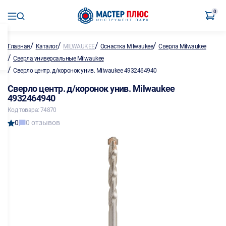
0
/
/
/
/
Главная
Каталог
MILWAUKEE
Оснастка Milwaukee
Сверла Milwaukee
/
Сверла универсальные Milwaukee
/
Сверло центр. д/коронок унив. Milwaukee 4932464940
Сверло центр. д/коронок унив. Milwaukee
4932464940
Код товара: 74870
0
0 отзывов