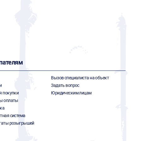
пателям
Вызов специалиста на объект
и
Задать вопрос
я покупки
Юридическим лицам
ы оплаты
ка
тная система
таты розыгрышей