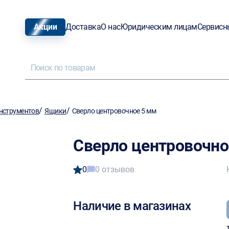
Акции
Доставка
О нас
Юридическим лицам
Сервисн
/
/
нструментов
Ящики
Сверло центровочное 5 мм
Сверло центровочно
0
0 отзывов
Наличие в магазинах