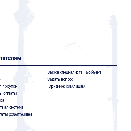
пателям
Вызов специалиста на объект
и
Задать вопрос
я покупки
Юридическим лицам
ы оплаты
ка
тная система
таты розыгрышей