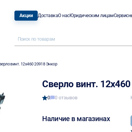
Акции
Доставка
О нас
Юридическим лицам
Сервисн
верло винт. 12х460 20918 Энкор
Сверло винт. 12х460
0
0 отзывов
Наличие в магазинах