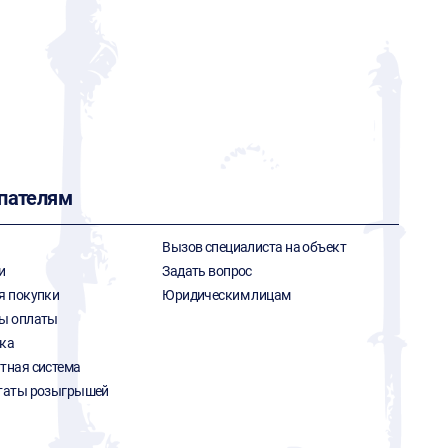
пателям
Вызов специалиста на объект
и
Задать вопрос
я покупки
Юридическим лицам
ы оплаты
ка
тная система
таты розыгрышей