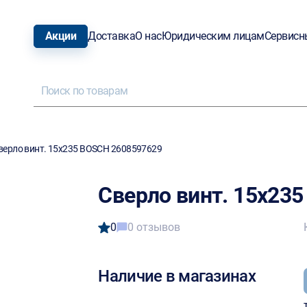
Акции
Доставка
О нас
Юридическим лицам
Сервисн
верло винт. 15х235 BOSCH 2608597629
Сверло винт. 15х23
0
0 отзывов
Наличие в магазинах