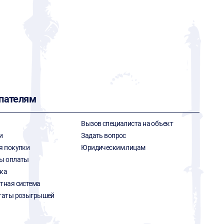
пателям
Вызов специалиста на объект
и
Задать вопрос
я покупки
Юридическим лицам
ы оплаты
ка
тная система
таты розыгрышей