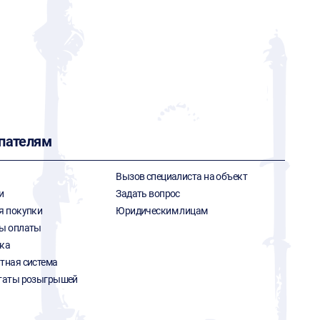
пателям
Вызов специалиста на объект
и
Задать вопрос
я покупки
Юридическим лицам
ы оплаты
ка
тная система
таты розыгрышей