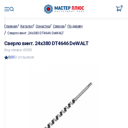
0
/
/
/
/
Главная
Каталог
Оснастка
Сверла
По дереву
/
Сверло винт. 24х380 DT4646 DeWALT
Сверло винт. 24х380 DT4646 DeWALT
Код товара: 45055
0
0 отзывов