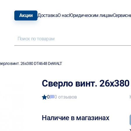
Акции
Доставка
О нас
Юридическим лицам
Сервисн
верло винт. 26х380 DT4648 DeWALT
Сверло винт. 26х38
0
0 отзывов
Наличие в магазинах