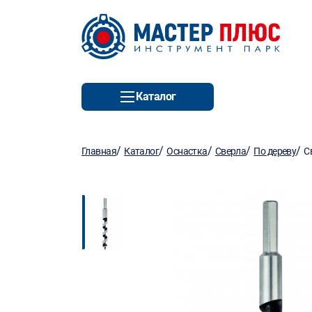
Каталог
/
/
/
/
/
Главная
Каталог
Оснастка
Сверла
По дереву
С