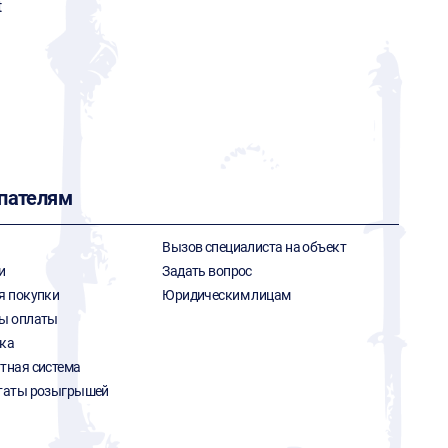
t
пателям
Вызов специалиста на объект
и
Задать вопрос
я покупки
Юридическим лицам
ы оплаты
ка
тная система
таты розыгрышей