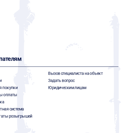
пателям
Вызов специалиста на объект
и
Задать вопрос
я покупки
Юридическим лицам
ы оплаты
ка
тная система
таты розыгрышей