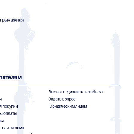
я рычажная
пателям
Вызов специалиста на объект
и
Задать вопрос
я покупки
Юридическим лицам
ы оплаты
ка
тная система