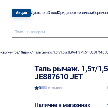
Акции
Доставка
О нас
Юридическим лицам
Сервисн
/
/
нструментов
Ящики
Таль рычаж. 1,5т/1,5м JLPA-1.5T-1.5m JE887610 J
Таль рычаж. 1,5т/1,
JE887610 JET
0
0 отзывов
Наличие в магазинах