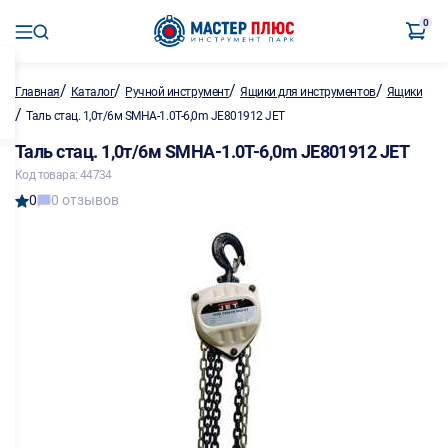
0
/
/
/
/
Главная
Каталог
Ручной инструмент
Ящики для инструментов
Ящики
/
Таль стац. 1,0т/6м SMHA-1.0T-6,0m JE801912 JET
Таль стац. 1,0т/6м SMHA-1.0T-6,0m JE801912 JET
Код товара: 44734
0
0 отзывов