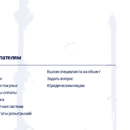
пателям
Вызов специалиста на объект
и
Задать вопрос
я покупки
Юридическим лицам
ы оплаты
ка
тная система
таты розыгрышей