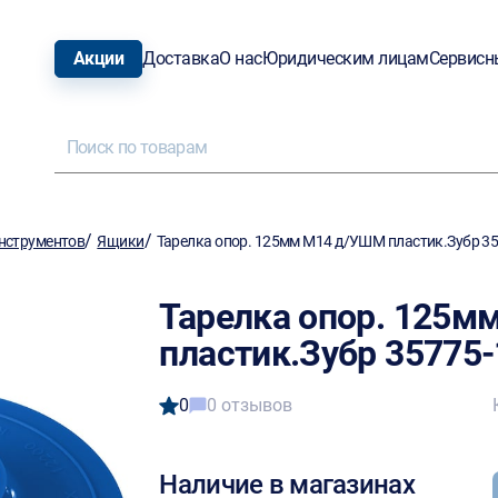
Акции
Доставка
О нас
Юридическим лицам
Сервисн
/
/
нструментов
Ящики
Тарелка опор. 125мм М14 д/УШМ пластик.Зубр 3
Тарелка опор. 125
пластик.Зубр 35775
0
0 отзывов
Наличие в магазинах