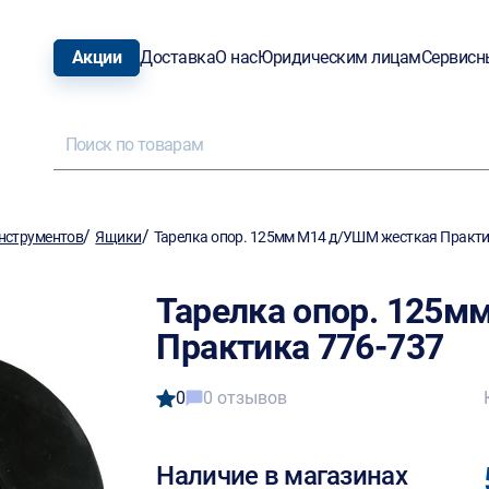
Акции
Доставка
О нас
Юридическим лицам
Сервисн
/
/
нструментов
Ящики
Тарелка опор. 125мм М14 д/УШМ жесткая Практи
Тарелка опор. 125
Практика 776-737
0
0 отзывов
Наличие в магазинах