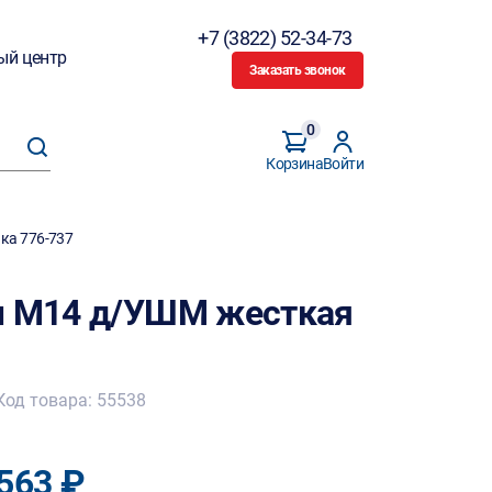
+7 (3822) 52-34-73
ый центр
Заказать звонок
0
Корзина
Войти
ка 776-737
мм М14 д/УШМ жесткая
Код товара: 55538
563 ₽