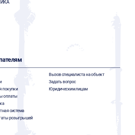
ТИКА
пателям
Вызов специалиста на объект
и
Задать вопрос
я покупки
Юридическим лицам
ы оплаты
ка
тная система
таты розыгрышей