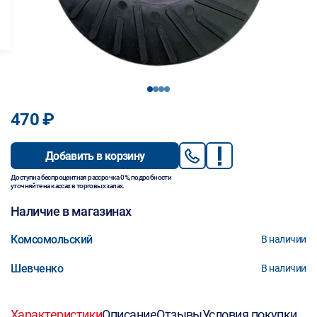
1
2
3
4
470 ₽
Добавить в корзину
Доступна беспроцентная рассрочка 0%, подробности
уточняйте на кассах в торговых залах.
Наличие в магазинах
Комсомольский
В наличии
Шевченко
В наличии
Характеристики
Описание
Отзывы
Условия покупки