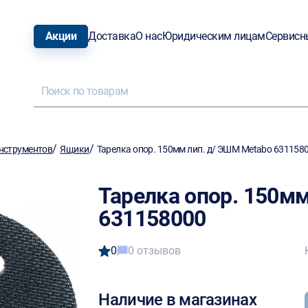
Акции
Доставка
О нас
Юридическим лицам
Сервисн
/
/
нструментов
Ящики
Тарелка опор. 150мм лип. д/ ЭШМ Metabo 631158
Тарелка опор. 150м
631158000
0
0 отзывов
Наличие в магазинах