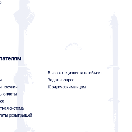
o
пателям
Вызов специалиста на объект
и
Задать вопрос
я покупки
Юридическим лицам
ы оплаты
ка
тная система
таты розыгрышей