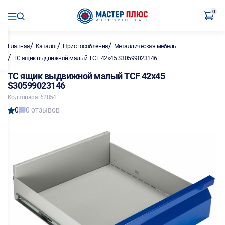
0
/
/
/
Главная
Каталог
Приспособления
Металлическая мебель
/
TC ящик выдвижной малый TCF 42x45 S30599023146
TC ящик выдвижной малый TCF 42x45
S30599023146
Код товара: 62854
0
0 отзывов