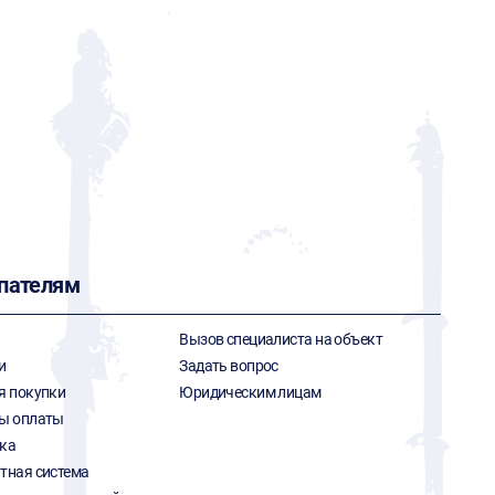
пателям
Вызов специалиста на объект
и
Задать вопрос
я покупки
Юридическим лицам
ы оплаты
ка
тная система