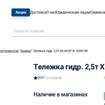
Акции
Доставка
О нас
Юридическим лицам
Сервисн
/
/
нструментов
Ящики
Тележка гидр. 2,5т XILIN DF-III 1005149
Тележка гидр. 2,5т X
0
0 отзывов
Наличие в магазинах