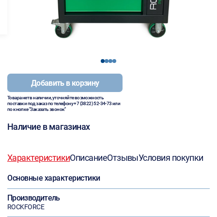
1
2
3
4
Добавить в корзину
Товара нет в наличии, уточняйте возможность
поставки под заказ по телефону
+7 (3822) 52-34-73
или
по кнопке "Заказать звонок"
Наличие в магазинах
Характеристики
Описание
Отзывы
Условия покупки
Основные характеристики
Производитель
ROCKFORCE