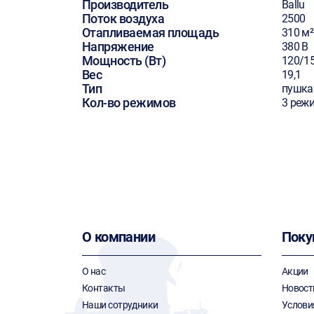
Производитель
Ballu
Поток воздуха
2500
Отапливаемая площадь
310 м²
Напряжение
380 В
Мощность (Вт)
120/1
Вес
19,1
Тип
пушка
Кол-во режимов
3 реж
О компании
Поку
О нас
Акции
Контакты
Новост
Наши сотрудники
Услови