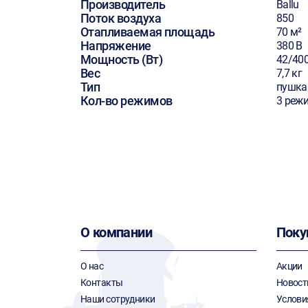
Производитель
Ballu
Поток воздуха
850
Отапливаемая площадь
70 м²
Напряжение
380 В
Мощность (Вт)
42/40
Вес
7,7 кг
Тип
пушка
Кол-во режимов
3 реж
О компании
Поку
О нас
Акции
Контакты
Новост
Наши сотрудники
Услови