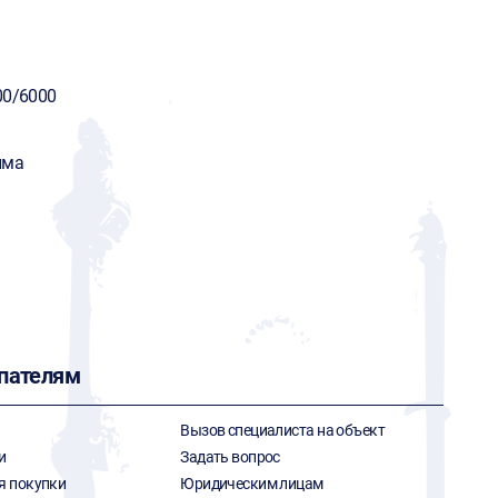
00/6000
има
пателям
Вызов специалиста на объект
и
Задать вопрос
я покупки
Юридическим лицам