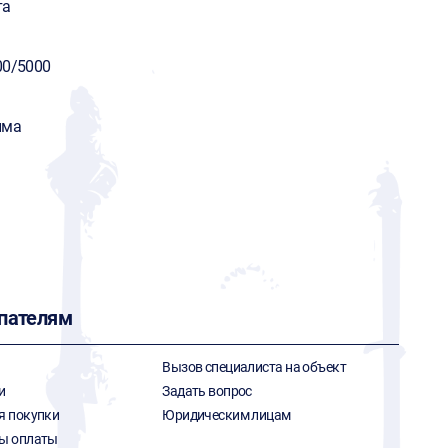
та
00/5000
има
пателям
Вызов специалиста на объект
и
Задать вопрос
я покупки
Юридическим лицам
ы оплаты