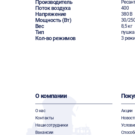
Производитель
Ресан
Поток воздуха
400
Напряжение
380 В
Мощность (Вт)
30/25
Вес
8,5 кг
Тип
пушка
Кол-во режимов
3 реж
О компании
Поку
О нас
Акции
Контакты
Новост
Наши сотрудники
Услови
Вакансии
Способ