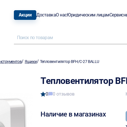
Акции
Доставка
О нас
Юридическим лицам
Сервисн
/
/
нструментов
Ящики
Тепловентилятор BFH/C-27 BALLU
Тепловентилятор BF
0
0 отзывов
Наличие в магазинах