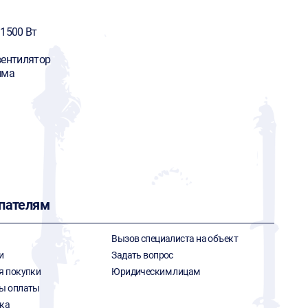
/1500 Вт
вентилятор
има
пателям
Вызов специалиста на объект
и
Задать вопрос
я покупки
Юридическим лицам
ы оплаты
ка