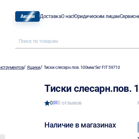
Акции
Доставка
О нас
Юридическим лицам
Сервисн
/
/
нструментов
Ящики
Тиски слесарн.пов. 100мм/5кг FIT 59710
Тиски слесарн.пов. 
0
0 отзывов
Наличие в магазинах