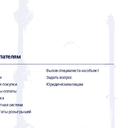
пателям
Вызов специалиста на объект
и
Задать вопрос
я покупки
Юридическим лицам
ы оплаты
ка
тная система
таты розыгрышей