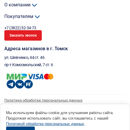
О компании
Покупателям
+7 (3822) 52-34-73
Заказать звонок
Адреса магазинов в г. Томск
ул. Шевченко, 44 ст. 46
пр-т Комсомольский, 7 ст. 6
Политика обработки персональных данных
Согласие на обработку персональных данных
Согласие на получение рассылки
Мы используем файлы cookie для улучшения работы сайта.
Продолжая использовать сайт, вы соглашаетесь с нашей
© 1996 - 2026 инструмент парк «Мастер Плюс» Россия, г. Томск, ул. Шевченко, 44 ст. 46, (3822) 52-34-
Политикой обработки персональных данных
.
73 okp@masterplus.tomsk.ru ИП Брусницын Д.Н. ИНН 701700002741
Разработано в Sibcode.team