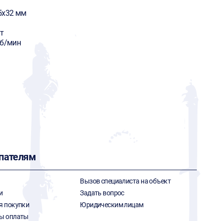
5х32 мм
т
об/мин
пателям
Вызов специалиста на объект
и
Задать вопрос
я покупки
Юридическим лицам
ы оплаты