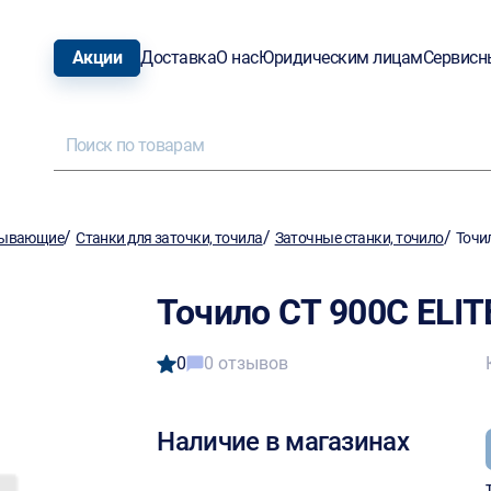
Акции
Доставка
О нас
Юридическим лицам
Сервисн
/
/
/
тывающие
Станки для заточки, точила
Заточные станки, точило
Точи
Точило СТ 900С ELI
0
0 отзывов
Наличие в магазинах