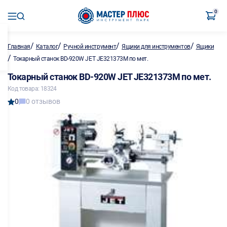
0
/
/
/
/
Главная
Каталог
Ручной инструмент
Ящики для инструментов
Ящики
/
Токарный станок BD-920W JET JE321373M по мет.
Токарный станок BD-920W JET JE321373M по мет.
Код товара: 18324
0
0 отзывов