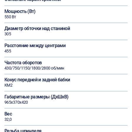
Мощность (Вт)
550 Вт
Диаметр обточки над станиной
305
Расстояние между центрами
455
Частота оборотов
430/750/1150/1800/2800 об/мин
Конус передней и задней бабки
КМ2
Габаритные размеры (ДхШхВ)
965х370х420
Вес
32,0
Резьба шпинделя