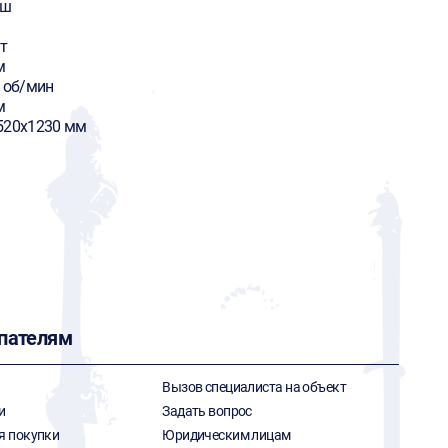
аш
т
м
0 об/мин
м
520х1230 мм
пателям
Вызов специалиста на объект
и
Задать вопрос
я покупки
Юридическим лицам