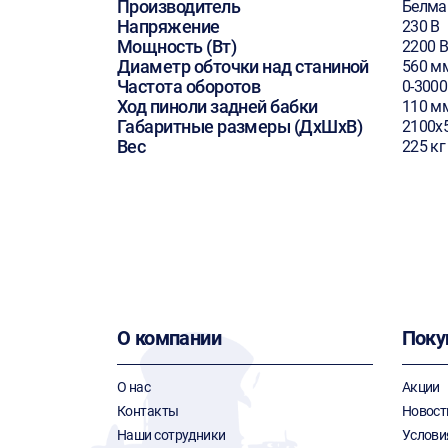
Производитель
Белм
Напряжение
230 В
Мощность (Вт)
2200 В
Диаметр обточки над станиной
560 м
Частота оборотов
0-300
Ход пиноли задней бабки
110 м
Габаритные размеры (ДхШхВ)
2100х
Вес
225 кг
О компании
Поку
О нас
Акции
Контакты
Новост
Наши сотрудники
Услови