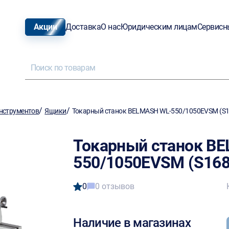
Акции
Доставка
О нас
Юридическим лицам
Сервисн
/
/
нструментов
Ящики
Токарный станок BELMASH WL-550/1050EVSM (S1
Токарный станок B
550/1050EVSM (S168
0
0 отзывов
Наличие в магазинах