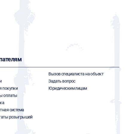
пателям
Вызов специалиста на объект
и
Задать вопрос
я покупки
Юридическим лицам
ы оплаты
ка
тная система
таты розыгрышей