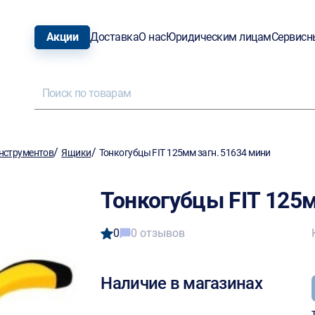
Акции
Доставка
О нас
Юридическим лицам
Сервисн
/
/
нструментов
Ящики
Тонкогубцы FIT 125мм загн. 51634 мини
Тонкогубцы FIT 125м
0
0 отзывов
Наличие в магазинах