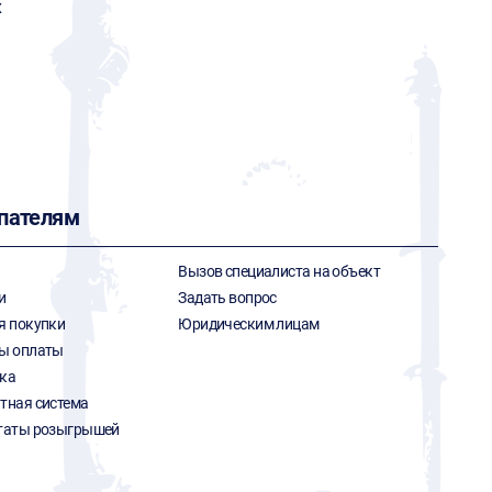
x
пателям
Вызов специалиста на объект
и
Задать вопрос
я покупки
Юридическим лицам
ы оплаты
ка
тная система
таты розыгрышей