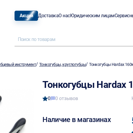
Акции
Доставка
О нас
Юридическим лицам
Сервисн
/
/
бцевый инструмент
Тонкогубцы, круглогубцы
Тонкогубцы Hardax 160
Тонкогубцы Hardax 
0
0 отзывов
Наличие в магазинах