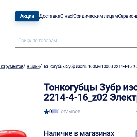
Акции
Доставка
О нас
Юридическим лицам
Сервисн
/
/
нструментов
Ящики
Тонкогубцы Зубр изогн. 160мм 1000В 2214-4-16_z
Тонкогубцы Зубр из
2214-4-16_z02 Элек
0
0 отзывов
Наличие в магазинах