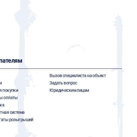
пателям
Вызов специалиста на объект
и
Задать вопрос
я покупки
Юридическим лицам
ы оплаты
ка
тная система
таты розыгрышей