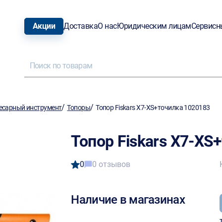
Акции
Доставка
О нас
Юридическим лицам
Сервисн
/
/
есарный инструмент
Топоры
Топор Fiskars Х7-XS+точилка 1020183
Топор Fiskars Х7-XS
0
0 отзывов
Наличие в магазинах