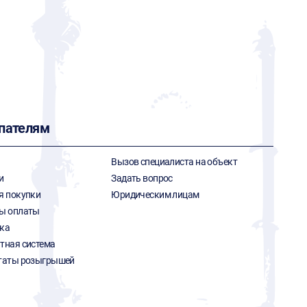
пателям
Вызов специалиста на объект
и
Задать вопрос
я покупки
Юридическим лицам
ы оплаты
ка
тная система
таты розыгрышей